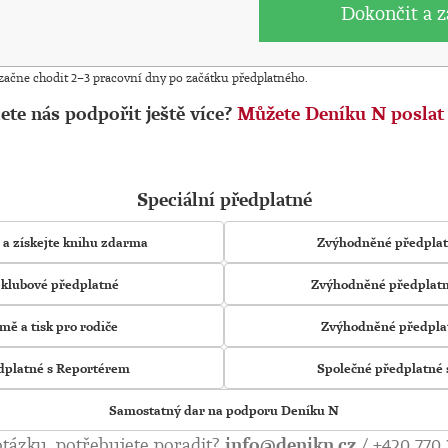
Dokončit a z
 začne chodit 2–3 pracovní dny po začátku předplatného.
ete nás podpořit ještě více?
Můžete Deníku N poslat 
Speciální předplatné
 a získejte knihu zdarma
Zvýhodněné předplatn
i klubové předplatné
Zvýhodněné předplatn
mě a tisk pro rodiče
Zvýhodněné předplat
dplatné s Reportérem
Společné předplatné
Samostatný dar na podporu Deníku N
tázku, potřebujete poradit?
info@denikn.cz
/
+420 770 