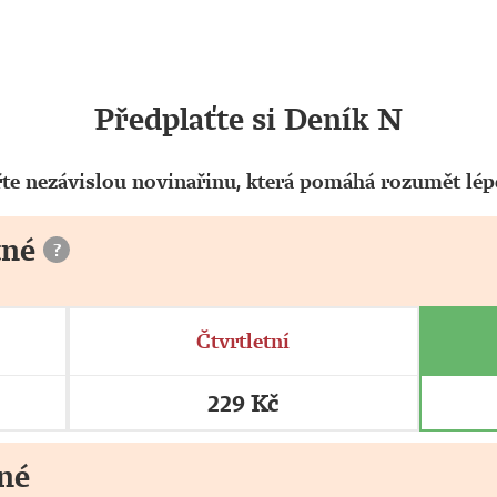
Předplaťte si Deník N
te nezávislou novinařinu, která pomáhá rozumět lépe
tné
?
Čtvrtletní
229 Kč
né