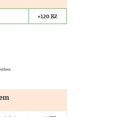
+120 Kč
Vojtkem
mem