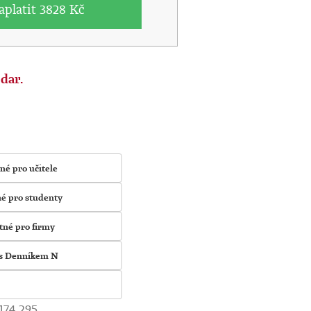
aplatit
3828 Kč
dar.
é pro učitele
é pro studenty
né pro firmy
 s Denníkem N
174 295