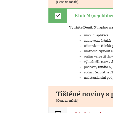
(Cena za měsíc)
check
Klub N (nejoblíben
Využijte Deník N naplno a z
mobilní aplikace
audioverze článků
odemykání článků p
možnost vypnout 
online verze tištěn
výhodnější ceny vy
podcasty Studio N,
roční předplatné 
nadstandardní pod
Tištěné noviny 
(Cena za měsíc)