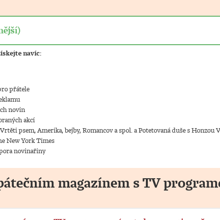
ější)
ískejte navíc:
ro přátele
reklamu
ých novin
braných akcí
 Vrtěti psem, Amerika, bejby, Romancov a spol. a Potetovaná duše s Honzou 
The New York Times
pora novinařiny
s pátečním magazínem s TV progra