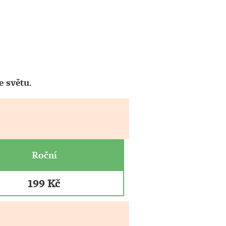
 světu.
Roční
199 Kč