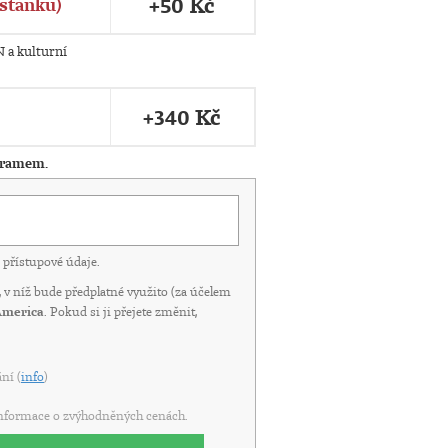
+50 Kč
stánku)
N a kulturní
+340 Kč
gramem.
přístupové údaje.
í, v níž bude předplatné využito (za účelem
America
. Pokud si ji přejete změnit,
ní (
info
)
informace o zvýhodněných cenách.