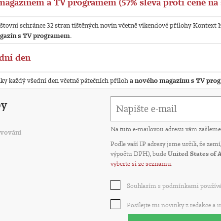
magazínem a TV programem (57% sleva proti ceně na 
štovní schránce 32 stran tištěných novin včetně víkendové přílohy Kontext 
gazín s TV programem.
dní den
nky každý všední den včetně pátečních příloh
a nového magazínu s TV pro
by
Na tuto e-mailovou adresu vám zašleme 
vování
Podle vaší IP adresy jsme určili, že zem
výpočtu DPH), bude
United States of 
vyberte si ze seznamu
.
Souhlasím s podmínkami používá
Posílejte mi novinky z redakce a 