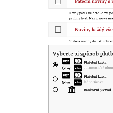
Páteční noviny s 
Každý pátek najdete ve své po
přílohy live!.
Navíc nový ma
Noviny každý vše
Tištené noviny do vaší schrá
Vyberte si způsob plat
Platební karta
automatické obno
Platební karta
jednorázově
Bankovní převod