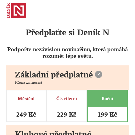
Předplaťte si Deník N
Podpořte nezávislou novinařinu, která pomáhá
rozumět lépe světu.
Základní předplatné
?
(Cena za měsíc)
Měsíční
Čtvrtletní
Roční
249 Kč
229 Kč
199 Kč
Klubové předplatné