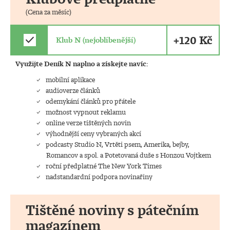
(Cena za měsíc)
+120 Kč
check
Klub N (nejoblíbenější)
Využijte Deník N naplno a získejte navíc:
mobilní aplikace
audioverze článků
odemykání článků pro přátele
možnost vypnout reklamu
online verze tištěných novin
výhodnější ceny vybraných akcí
podcasty Studio N, Vrtěti psem, Amerika, bejby,
Romancov a spol. a Potetovaná duše s Honzou Vojtkem
roční předplatné The New York Times
nadstandardní podpora novinařiny
Tištěné noviny s pátečním
magazínem