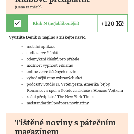
(Cena za měsíc)
+120 Kč
check
Klub N (nejoblíbenější)
Využijte Deník N naplno a získejte navíc:
mobilní aplikace
audioverze článků
odemykání článků pro přátele
možnost vypnout reklamu
online verze tištěných novin
výhodnější ceny vybraných akcí
podcasty Studio N, Vrtěti psem, Amerika, bejby,
Romancov a spol. a Potetovaná duše s Honzou Vojtkem
roční předplatné The New York Times
nadstandardní podpora novinařiny
Tištěné noviny s pátečním
magazínem