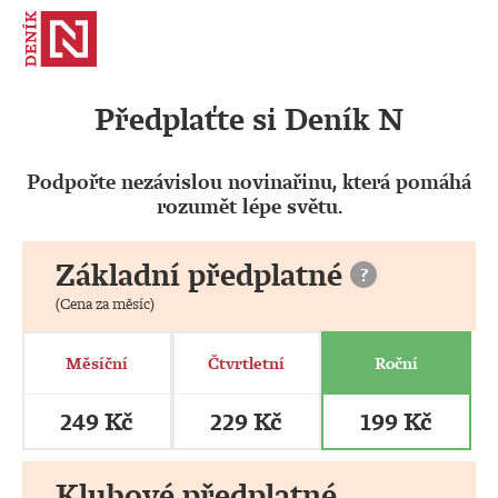
Předplaťte si Deník N
Podpořte nezávislou novinařinu, která pomáhá
rozumět lépe světu.
Základní předplatné
?
(Cena za měsíc)
Měsíční
Čtvrtletní
Roční
249 Kč
229 Kč
199 Kč
Klubové předplatné