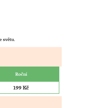
 světu.
Roční
199 Kč