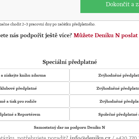
Dokončit a z
 začne chodit 2–3 pracovní dny po začátku předplatného.
ete nás podpořit ještě více?
Můžete Deníku N poslat 
Speciální předplatné
 a získejte knihu zdarma
Zvýhodněné předplatn
i klubové předplatné
Zvýhodněné předplatn
mě a tisk pro rodiče
Zvýhodněné předplat
dplatné s Reportérem
Společné předplatné
Samostatný dar na podporu Deníku N
tázku, potřebujete poradit?
info@denikn.cz
/
+420 770 