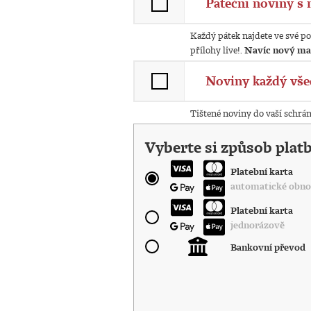
Páteční noviny s 
Každý pátek najdete ve své po
přílohy live!.
Navíc nový ma
Noviny každý vše
Tištené noviny do vaší schrá
Vyberte si způsob plat
Platební karta
automatické obno
Platební karta
jednorázově
Bankovní převod