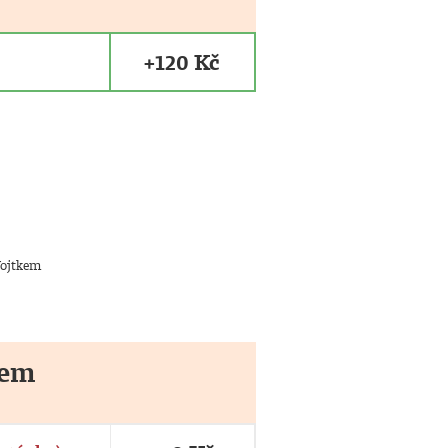
+120 Kč
Vojtkem
mem