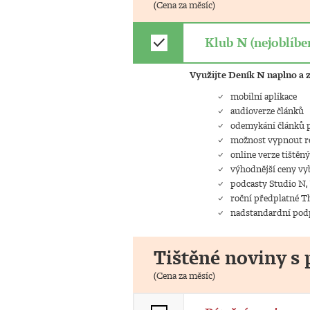
(Cena za měsíc)
check
Klub N (nejoblíben
Využijte Deník N naplno a z
mobilní aplikace
audioverze článků
odemykání článků p
možnost vypnout 
online verze tištěn
výhodnější ceny vy
podcasty Studio N,
roční předplatné 
nadstandardní pod
Tištěné noviny 
(Cena za měsíc)