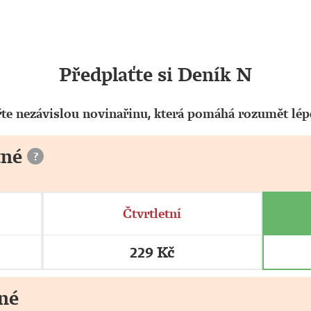
Předplaťte si Deník N
te nezávislou novinařinu, která pomáhá rozumět lépe
tné
?
Čtvrtletní
229 Kč
né