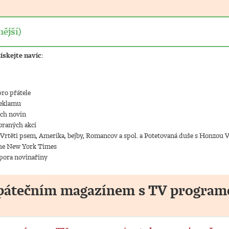
ější)
ískejte navíc:
ro přátele
reklamu
ých novin
braných akcí
 Vrtěti psem, Amerika, bejby, Romancov a spol. a Potetovaná duše s Honzou 
The New York Times
pora novinařiny
s pátečním magazínem s TV progra