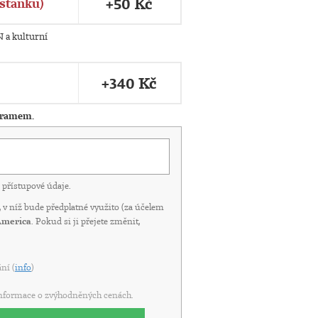
+50 Kč
stánku)
N a kulturní
+340 Kč
gramem.
přístupové údaje.
í, v níž bude předplatné využito (za účelem
America
. Pokud si ji přejete změnit,
ní (
info
)
informace o zvýhodněných cenách.