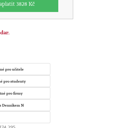
aplatit
3828 Kč
dar.
é pro učitele
é pro studenty
né pro firmy
 s Denníkem N
174 295