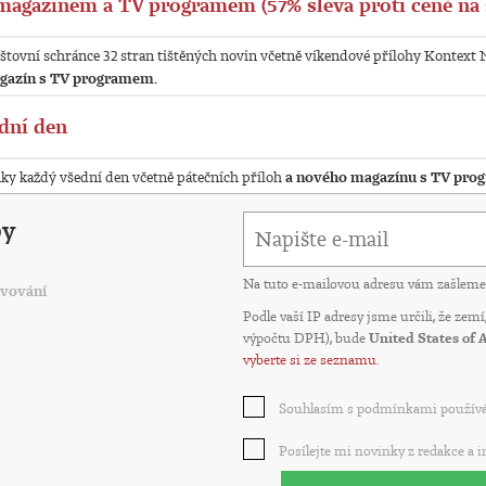
magazínem a TV programem (57% sleva proti ceně na 
štovní schránce 32 stran tištěných novin včetně víkendové přílohy Kontext 
gazín s TV programem.
dní den
nky každý všední den včetně pátečních příloh
a nového magazínu s TV pro
by
Na tuto e-mailovou adresu vám zašleme 
vování
Podle vaší IP adresy jsme určili, že zem
výpočtu DPH), bude
United States of 
vyberte si ze seznamu
.
Souhlasím s podmínkami používá
Posílejte mi novinky z redakce a 