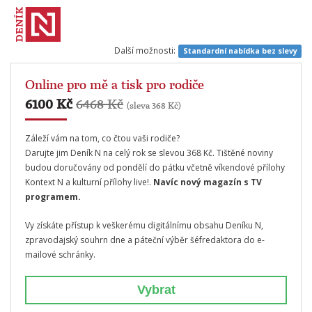
Další možnosti:
Standardní nabídka bez slevy
Online pro mě a tisk pro rodiče
6100 Kč
6468 Kč
(sleva 368 Kč)
Záleží vám na tom, co čtou vaši rodiče?
Darujte jim Deník N na celý rok se slevou 368 Kč. Tištěné noviny
budou doručovány od pondělí do pátku včetně víkendové přílohy
Kontext N a kulturní přílohy live!.
Navíc nový magazín s TV
programem.
Vy získáte přístup k veškerému digitálnímu obsahu Deníku N,
zpravodajský souhrn dne a páteční výběr šéfredaktora do e-
mailové schránky.
Vybrat