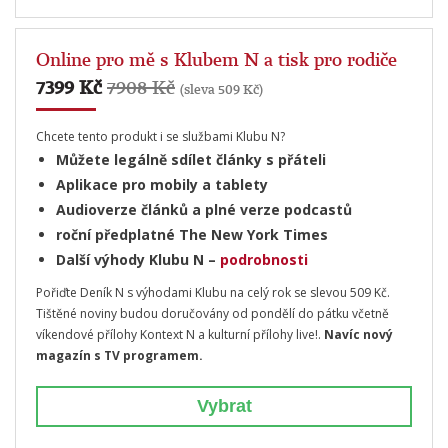
Online pro mě s Klubem N a tisk pro rodiče
7399 Kč
7908 Kč
(sleva 509 Kč)
Chcete tento produkt i se službami Klubu N?
Můžete legálně sdílet články s přáteli
Aplikace pro mobily a tablety
Audioverze článků a plné verze podcastů
roční předplatné The New York Times
Další výhody Klubu N –
podrobnosti
Pořiďte Deník N s výhodami Klubu na celý rok se slevou 509 Kč.
Tištěné noviny budou doručovány od pondělí do pátku včetně
víkendové přílohy Kontext N a kulturní přílohy live!.
Navíc nový
magazín s TV programem.
Vybrat