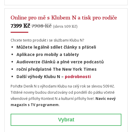
Online pro mě s Klubem N a tisk pro rodiče
7399 Kč
7908 Kč
(sleva 509 Kč)
Chcete tento produkt i se službami Klubu N?
Můžete legálně sdílet články s přáteli
Aplikace pro mobily a tablety
Audioverze článků a plné verze podcastů
roční předplatné The New York Times
Další výhody Klubu N –
podrobnosti
Pořiďte Deník N s výhodami Klubu na celý rok se slevou 509 Kč.
Tištěné noviny budou doručovány od pondělí do pátku včetně
víkendové přílohy Kontext N a kulturní přílohy live!.
Navíc nový
magazín s TV programem.
Vybrat