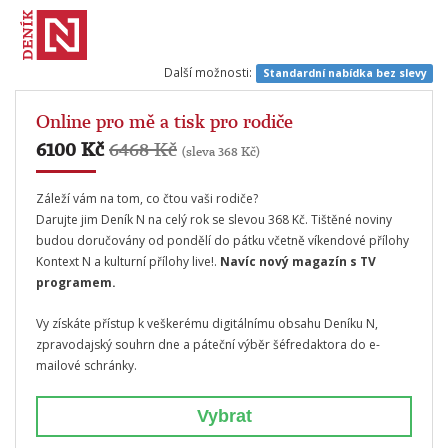
Další možnosti:
Standardní nabídka bez slevy
Online pro mě a tisk pro rodiče
6100 Kč
6468 Kč
(sleva 368 Kč)
Záleží vám na tom, co čtou vaši rodiče?
Darujte jim Deník N na celý rok se slevou 368 Kč. Tištěné noviny
budou doručovány od pondělí do pátku včetně víkendové přílohy
Kontext N a kulturní přílohy live!.
Navíc nový magazín s TV
programem.
Vy získáte přístup k veškerému digitálnímu obsahu Deníku N,
zpravodajský souhrn dne a páteční výběr šéfredaktora do e-
mailové schránky.
Vybrat