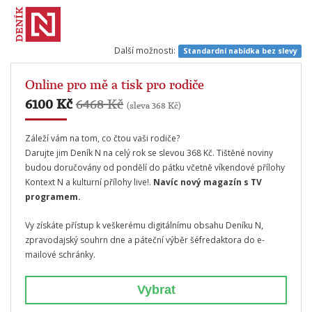
Další možnosti:
Standardní nabídka bez slevy
Online pro mě a tisk pro rodiče
6100 Kč
6468 Kč
(sleva 368 Kč)
Záleží vám na tom, co čtou vaši rodiče?
Darujte jim Deník N na celý rok se slevou 368 Kč. Tištěné noviny
budou doručovány od pondělí do pátku včetně víkendové přílohy
Kontext N a kulturní přílohy live!.
Navíc nový magazín s TV
programem.
Vy získáte přístup k veškerému digitálnímu obsahu Deníku N,
zpravodajský souhrn dne a páteční výběr šéfredaktora do e-
mailové schránky.
Vybrat