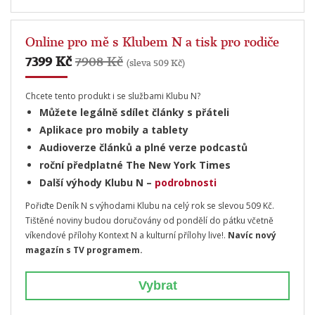
Online pro mě s Klubem N a tisk pro rodiče
7399 Kč
7908 Kč
(sleva 509 Kč)
Chcete tento produkt i se službami Klubu N?
Můžete legálně sdílet články s přáteli
Aplikace pro mobily a tablety
Audioverze článků a plné verze podcastů
roční předplatné The New York Times
Další výhody Klubu N –
podrobnosti
Pořiďte Deník N s výhodami Klubu na celý rok se slevou 509 Kč.
Tištěné noviny budou doručovány od pondělí do pátku včetně
víkendové přílohy Kontext N a kulturní přílohy live!.
Navíc nový
magazín s TV programem.
Vybrat